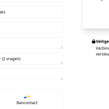
ats
Veilig
Verbin
versleu
 (2 vragen)
Bancontact