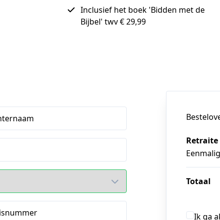
Inclusief het boek 'Bidden met de
Bijbel' twv € 29,99
Bestelov
hternaam
Retraite
Eenmali
Totaal
isnummer
Ik ga 