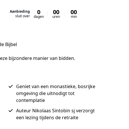
0
00
00
00
Aanbieding
sluit over
dagen
uren
min
sec
e Bijbel
deze bijzondere manier van bidden.
Geniet van een monastieke, bosrijke
omgeving die uitnodigt tot
contemplatie
Auteur Nikolaas Sintobin sj verzorgt
een lezing tijdens de retraite